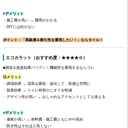
×デメリット
・施工費が高い → 費用がかかる
・DIYには向かない
ポイント：「高級感＆耐久性を重視したい！」ならタイル！
エコカラット（おすすめ度：★★★★☆）
■調湿＆脱臭効果バツグン！機能性を重視するならコレ
◎メリット
・調湿効果 → 湿気を吸収・放出して、快適な空間に
・脱臭効果 → トイレ特有のニオイを軽減
・デザイン性が高い → おしゃれなアクセントとしても使える
×デメリット
・価格が高い → 材料費・施工費ともにやや高め
・防水性はそれほど高くない