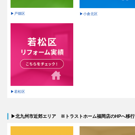
▶戸畑区
▶小倉北区
▶若松区
▶北九州市近郊エリア ※トラストホーム福岡店のHPへ移行