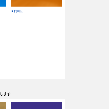
▶門司区
します