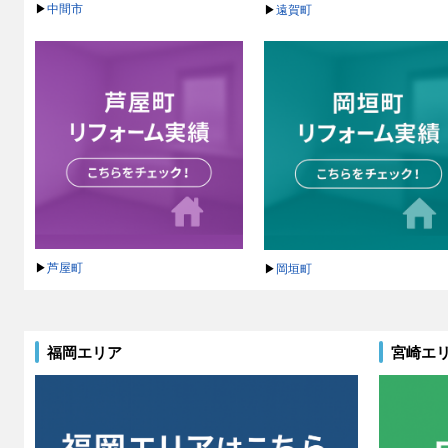
▶
中間市
▶
遠賀町
▶
芦屋町
▶
岡垣町
福岡エリア
宮崎エ