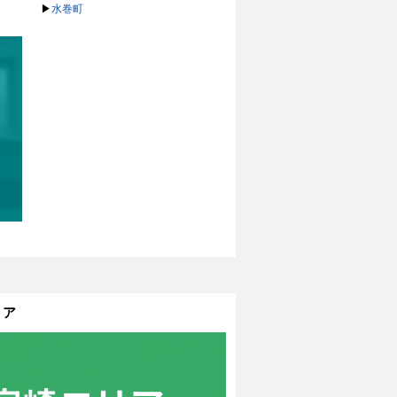
▶
水巻町
リア