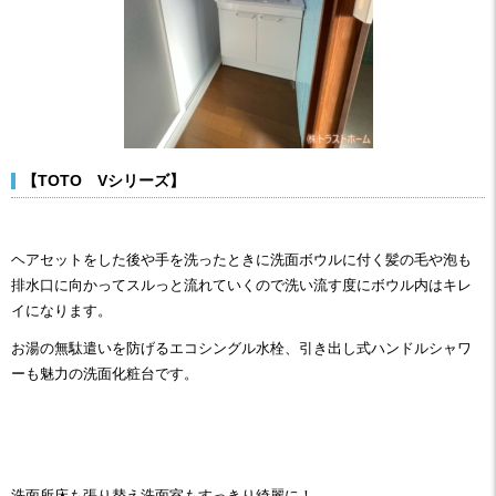
【TOTO Vシリーズ】
ヘアセットをした後や手を洗ったときに洗面ボウルに付く髪の毛や泡も
排水口に向かってスルっと流れていくので洗い流す度にボウル内はキレ
イになります。
お湯の無駄遣いを防げるエコシングル水栓、引き出し式ハンドルシャワ
ーも魅力の洗面化粧台です。
洗面所床も張り替え洗面室もすっきり綺麗に！