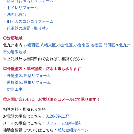
・
浴室（お風呂）リフォーム
・
トイレリフォーム
・
洗面化粧台
・
IH・ガスコンロリフォーム
・
給湯器の設置・取り替え
◎対応地域
北九州市内,
八幡西区
,
八幡東区
,
小倉北区
,
小倉南区
,
若松区
,
門司区
＆
北九州
市の近隣地域
※上記以外も福岡県内であればご相談ください
◎外壁塗装・屋根塗装・防水工事も承ります
・外壁塗装/外壁リフォーム
・屋根塗装/屋根リフォーム
・防水工事
◎お問い合わせは、お電話またはメールにて承ります！
相談無料・見積もり無料
お電話の場合はこちら：
0120-39-1137
メールの場合はこちら：
リフォーム無料相談
補助金情報についてはこちら：
補助金紹介ページ