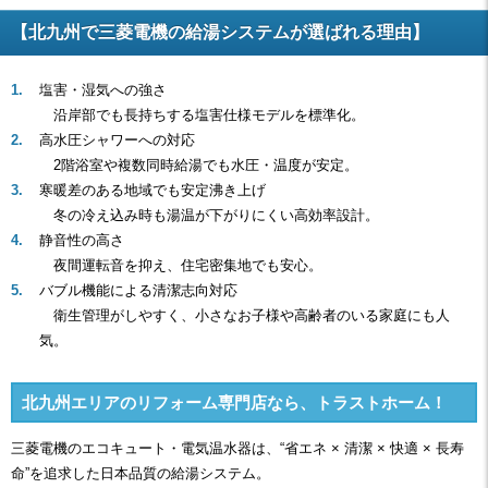
【北九州で三菱電機の給湯システムが選ばれる理由】
塩害・湿気への強さ
沿岸部でも長持ちする塩害仕様モデルを標準化。
高水圧シャワーへの対応
2階浴室や複数同時給湯でも水圧・温度が安定。
寒暖差のある地域でも安定沸き上げ
冬の冷え込み時も湯温が下がりにくい高効率設計。
静音性の高さ
夜間運転音を抑え、住宅密集地でも安心。
バブル機能による清潔志向対応
衛生管理がしやすく、小さなお子様や高齢者のいる家庭にも人
気。
北九州エリアのリフォーム専門店なら、トラストホーム！
三菱電機のエコキュート・電気温水器は、“省エネ × 清潔 × 快適 × 長寿
命”を追求した日本品質の給湯システム。