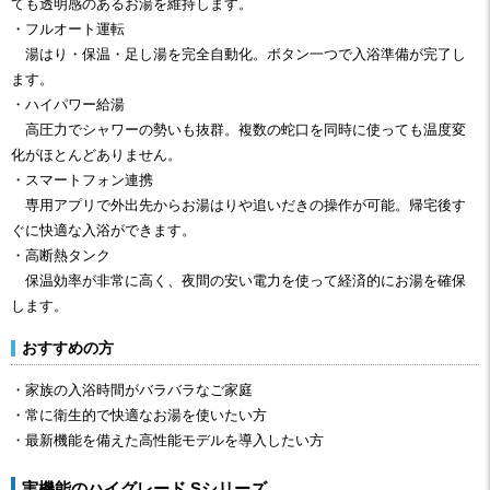
ても透明感のあるお湯を維持します。
・フルオート運転
湯はり・保温・足し湯を完全自動化。ボタン一つで入浴準備が完了し
ます。
・ハイパワー給湯
高圧力でシャワーの勢いも抜群。複数の蛇口を同時に使っても温度変
化がほとんどありません。
・スマートフォン連携
専用アプリで外出先からお湯はりや追いだきの操作が可能。帰宅後す
ぐに快適な入浴ができます。
・高断熱タンク
保温効率が非常に高く、夜間の安い電力を使って経済的にお湯を確保
します。
おすすめの方
・家族の入浴時間がバラバラなご家庭
・常に衛生的で快適なお湯を使いたい方
・最新機能を備えた高性能モデルを導入したい方
実機能のハイグレード Sシリーズ