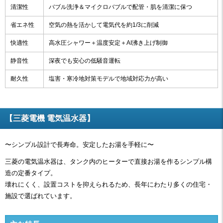
清潔性
バブル洗浄＆マイクロバブルで配管・肌を清潔に保つ
省エネ性
空気の熱を活かして電気代を約1/3に削減
快適性
高水圧シャワー＋温度安定＋AI沸き上げ制御
静音性
深夜でも安心の低騒音運転
耐久性
塩害・寒冷地対策モデルで地域対応力が高い
【三菱電機 電気温水器】
〜シンプル設計で長寿命。安定したお湯を手軽に〜
三菱の電気温水器は、タンク内のヒーターで直接お湯を作るシンプル構
造の定番タイプ。
壊れにくく、設置コストを抑えられるため、長年にわたり多くの住宅・
施設で選ばれています。