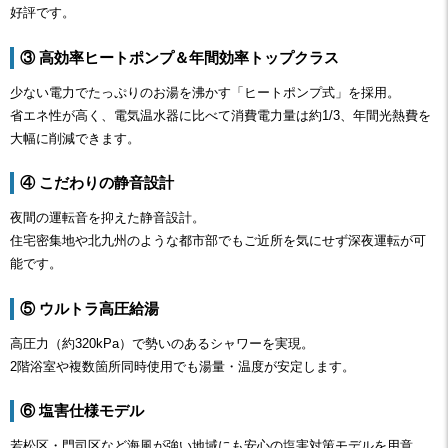
好評です。
③ 高効率ヒートポンプ＆年間効率トップクラス
少ない電力でたっぷりのお湯を沸かす「ヒートポンプ式」を採用。
省エネ性が高く、電気温水器に比べて消費電力量は約1/3、年間光熱費を
大幅に削減できます。
④ こだわりの静音設計
夜間の運転音を抑えた静音設計。
住宅密集地や北九州のような都市部でもご近所を気にせず深夜運転が可
能です。
⑤ ウルトラ高圧給湯
高圧力（約320kPa）で勢いのあるシャワーを実現。
2階浴室や複数箇所同時使用でも湯量・温度が安定します。
⑥ 塩害仕様モデル
若松区・門司区など海風が強い地域にも安心の塩害対策モデルを用意。