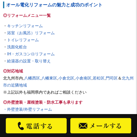
オール電化リフォームの魅力と成功のポイント
◎リフォームメニュー一覧
・
キッチンリフォーム
・
浴室（お風呂）リフォーム
・
トイレリフォーム
・
洗面化粧台
・
IH・ガスコンロリフォーム
・
給湯器の設置・取り替え
◎対応地域
北九州市内,
八幡西区
,
八幡東区
,
小倉北区
,
小倉南区
,
若松区
,
門司区
＆
北九州
市の近隣地域
※上記以外も福岡県内であればご相談ください
◎外壁塗装・屋根塗装・防水工事も承ります
・外壁塗装/外壁リフォーム
・屋根塗装/屋根リフォーム
・防水工事
◎お問い合わせは、お電話またはメールにて承ります！