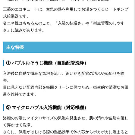
三菱のエコキュートは、空気の熱を利用してお湯をつくるヒートポンプ
式給湯器です。
省エネ性はもちろんのこと、「入浴の快適さ」や「衛生管理のしやす
さ」に強みがあります。
主な特長
① バブルおそうじ機能（自動配管洗浄）
入浴後に自動で微細な気泡を流し、追いだき配管の汚れやぬめりを除
去。
目に見えない配管内部を毎回クリーンに保つため、衛生的で清潔なお風
呂を維持できます。
② マイクロバブル入浴機能（対応機種）
浴槽のお湯にマイクロサイズの気泡を発生させ、肌の汚れや皮脂を優し
く浮かせて洗浄。
さらに、気泡がはじける際の温熱効果で体の芯からポカポカに温まると