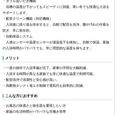
・ダブル追いだき機能
浴槽の温度が下がってもスピーディに回復。寒い冬でも快適な入浴を
サポートします。
・配管クリーン機能（対応機種）
入浴後に残り湯を排水すると、自動で配管を洗浄。菌や汚れの付着を
防ぎ、常に衛生的。
・自動保温システム
人感センサーや温度センサーが湯温低下を検知し、自動で保温。家族
の入浴時間がバラバラでも、常に理想的な温度を保ちます。
メリット
・一度の操作で入浴準備が完了。家事の手間を大幅削減。
・入浴する時間が異なる家族でも常に快適な温度で利用可能。
・配管洗浄で清潔性と安心感が高い。
・高断熱タンク＋省エネ制御で電気代も効率的に削減。
こんな方におすすめ
・お風呂の快適さと衛生面を重視したい方
・家族の生活時間がバラバラな共働き世帯