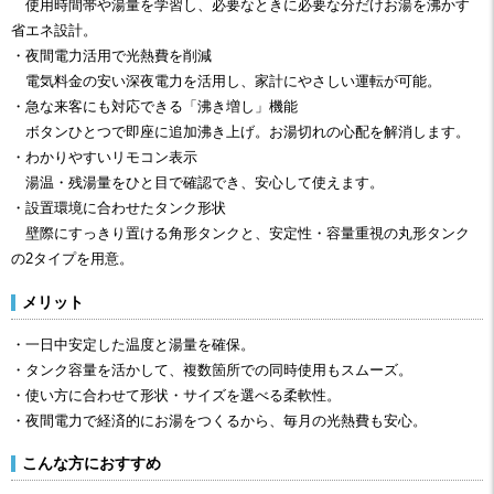
使用時間帯や湯量を学習し、必要なときに必要な分だけお湯を沸かす
省エネ設計。
・夜間電力活用で光熱費を削減
電気料金の安い深夜電力を活用し、家計にやさしい運転が可能。
・急な来客にも対応できる「沸き増し」機能
ボタンひとつで即座に追加沸き上げ。お湯切れの心配を解消します。
・わかりやすいリモコン表示
湯温・残湯量をひと目で確認でき、安心して使えます。
・設置環境に合わせたタンク形状
壁際にすっきり置ける角形タンクと、安定性・容量重視の丸形タンク
の2タイプを用意。
メリット
・一日中安定した温度と湯量を確保。
・タンク容量を活かして、複数箇所での同時使用もスムーズ。
・使い方に合わせて形状・サイズを選べる柔軟性。
・夜間電力で経済的にお湯をつくるから、毎月の光熱費も安心。
こんな方におすすめ