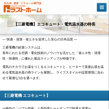
【三菱電機】エコキュート・電気温水器の特長
― 快適・清潔・省エネを追求した安心の日本品質 ―
三菱電機の給湯システムは、
長年にわたる空調・電化技術のノウハウを活かした「省エネ性・清潔
性・快適性」に優れた製品ラインアップが特徴です。
電気のチカラでお湯をつくるエコキュートと、ヒーターで直接お湯を温
める電気温水器の両ラインを展開し、ライフスタイルや設置環境に合わ
せて最適な1台を選べます。
【三菱電機 エコキュート】
〜独自の「バブル技術」と高効率ヒートポンプで快適＆清潔〜