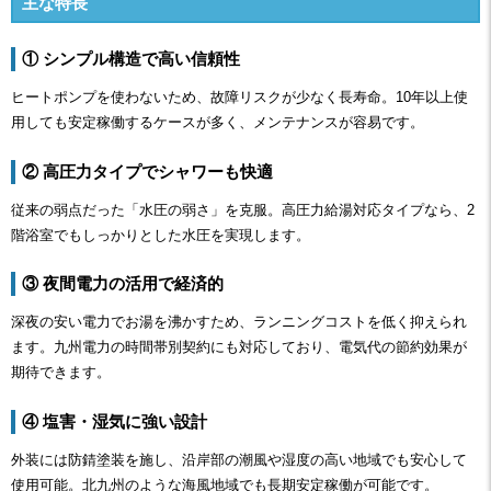
主な特長
① シンプル構造で高い信頼性
ヒートポンプを使わないため、故障リスクが少なく長寿命。10年以上使
用しても安定稼働するケースが多く、メンテナンスが容易です。
② 高圧力タイプでシャワーも快適
従来の弱点だった「水圧の弱さ」を克服。高圧力給湯対応タイプなら、2
階浴室でもしっかりとした水圧を実現します。
③ 夜間電力の活用で経済的
深夜の安い電力でお湯を沸かすため、ランニングコストを低く抑えられ
ます。九州電力の時間帯別契約にも対応しており、電気代の節約効果が
期待できます。
④ 塩害・湿気に強い設計
外装には防錆塗装を施し、沿岸部の潮風や湿度の高い地域でも安心して
使用可能。北九州のような海風地域でも長期安定稼働が可能です。