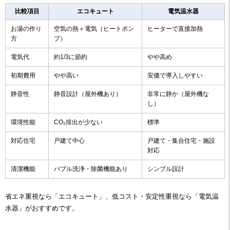
比較項目
エコキュート
電気温水器
お湯の作り
空気の熱＋電気（ヒートポン
ヒーターで直接加熱
方
プ）
電気代
約1/3に節約
やや高め
初期費用
やや高い
安価で導入しやすい
静音性
静音設計（屋外機あり）
非常に静か（屋外機な
し）
環境性能
CO₂排出が少ない
標準
対応住宅
戸建て中心
戸建て・集合住宅・施設
対応
清潔機能
バブル洗浄・除菌機能あり
シンプル設計
省エネ重視なら「エコキュート」、低コスト・安定性重視なら「電気温
水器」がおすすめです。