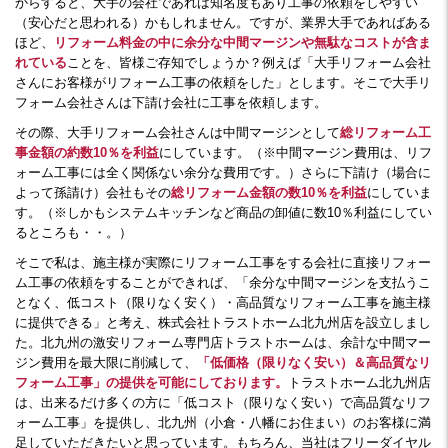
からすると、大手の会社であれば知名度もあり工事の依頼をしやすい
（安心だと思われる）かもしれません。ですが、業界大手であればある
ほど、
リフォーム料金の中に余分な中間マージンや無駄なコストが含ま
れている
ことを、皆様ご存知でしょうか？例えば「大手リフォーム会社
さんにお客様がリフォーム工事の依頼をした」とします。そこで大手リ
フォーム会社さんは下請け会社に工事を依頼します。
その際、大手リフォーム会社さんは中間マージンとして
総リフォーム工
事金額の約数10％を利益
にしています。（※中間マージン費用は、リフ
ォーム工事には全く関係ない余分な費用です。）さらに下請け（場合に
よって孫請け）会社もその
総リフォーム金額の数10％を利益
にしていま
す。（※しかもシステムキッチンなど商品の卸値に数10％利益にしてい
るところも・・。）
そこで私は、施主様が実際にリフォーム工事をする会社に直接リフォー
ム工事の依頼をすることができれば、「余分な中間マージンを支払うこ
となく、低コスト（限りなく安く）・高品質なリフォーム工事を施主様
に提供できる」と考え、株式会社トラストホーム北九州店を設立しまし
た。北九州の激安リフォーム専門店トラストホームは、余計な中間マー
ジン費用を最大限に削減して、
「低価格（限りなく安い）＆高品質なリ
フォーム工事」の提供を可能にしております。
トラストホーム北九州店
は、出来るだけ多くの方に「低コスト（限りなく安い）で高品質なリフ
ォーム工事」を提供し、北九州（小倉・八幡にお住まい）のお客様に満
足していただきたいと思っています。もちろん、当社はフリーダイヤル