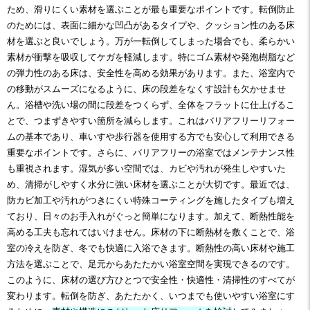
ため、滑りにくい素材を選ぶことが最も重要なポイントです。転倒防止
のためには、表面に細かな凹凸があるタイプや、クッション性のある床
材を選ぶと良いでしょう。万が一転倒してしまった場合でも、柔らかい
素材が衝撃を吸収してケガを軽減します。特にゴム素材や発泡樹脂など
の弾力性のある床は、安全性を高める効果があります。また、浴室内で
の移動がスムーズになるように、床の段差をなくす設計も欠かせませ
ん。浴槽や洗い場の間に段差をつくらず、全体をフラットに仕上げるこ
とで、つまずきやすい箇所を減らします。これはバリアフリーリフォー
ムの基本であり、車いすや歩行器を使用する方でも安心して利用できる
重要なポイントです。さらに、バリアフリーの浴室ではメンテナンス性
も重視されます。湿気が多い空間では、カビや汚れが発生しやすいた
め、清掃がしやすく水分に強い床材を選ぶことが大切です。最近では、
防カビ加工や汚れがつきにくい特殊コーティングを施したタイプも増え
ており、日々のお手入れがぐっと簡単になります。加えて、断熱性能を
高める工夫も忘れてはいけません。床材の下に断熱材を敷くことで、浴
室の冷えを防ぎ、冬でも快適に入浴できます。断熱性の高い床材や施工
方法を選ぶことで、足元からあたたかい浴室空間を実現できるのです。
このように、床材の選び方ひとつで安全性・快適性・清掃性のすべてが
変わります。転倒を防ぎ、あたたかく、いつまでも使いやすい浴室にす