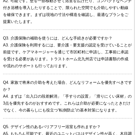
A2. 可能です。壁を一部移動させて浴室を広げたり、コンパクトなベンチ
付き浴槽を導入したりすることで、限られた空間でも介助しやすい動線
を確保できます。まずは現地の寸法や構造を確認し、最適なプランをご
提案いたします。
Q3. 介護保険の補助を使うには、どんな手続きが必要ですか？
A3. 介護保険を利用するには、要介護・要支援の認定を受けていることが
前提です。ケアマネージャーを通じて市区町村に申請し、工事前に承認
を受ける必要があります。トラストホーム北九州店では申請書類の作成
や流れのサポートも行っております。
Q4. 家族で将来の介助を考えた場合、どんなリフォームを優先すべきです
か？
A4. まずは「出入口の段差解消」「手すりの設置」「滑りにくい床材」の
3点を優先するのがおすすめです。これらは介助が必要になったときだけ
でなく、今の暮らしにも役立つ“転倒防止”の基本対策になります。
Q5. デザイン性のあるバリアフリー浴室も作れますか？
A5. もちろん可能です。最近のユニットバスはデザイン性が高く、木目調