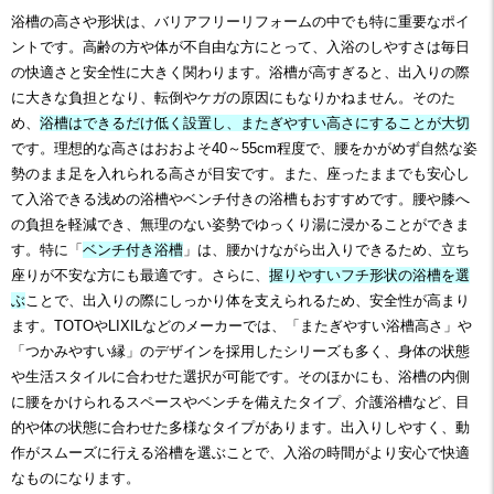
浴槽の高さや形状は、バリアフリーリフォームの中でも特に重要なポイ
ントです。高齢の方や体が不自由な方にとって、入浴のしやすさは毎日
の快適さと安全性に大きく関わります。浴槽が高すぎると、出入りの際
に大きな負担となり、転倒やケガの原因にもなりかねません。そのた
め、
浴槽はできるだけ低く設置し、またぎやすい高さにすることが大切
です。理想的な高さはおおよそ40～55cm程度で、腰をかがめず自然な姿
勢のまま足を入れられる高さが目安です。また、座ったままでも安心し
て入浴できる浅めの浴槽やベンチ付きの浴槽もおすすめです。腰や膝へ
の負担を軽減でき、無理のない姿勢でゆっくり湯に浸かることができま
す。特に「
ベンチ付き浴槽
」は、腰かけながら出入りできるため、立ち
座りが不安な方にも最適です。さらに、
握りやすいフチ形状の浴槽を選
ぶ
ことで、出入りの際にしっかり体を支えられるため、安全性が高まり
ます。TOTOやLIXILなどのメーカーでは、「またぎやすい浴槽高さ」や
「つかみやすい縁」のデザインを採用したシリーズも多く、身体の状態
や生活スタイルに合わせた選択が可能です。そのほかにも、浴槽の内側
に腰をかけられるスペースやベンチを備えたタイプ、介護浴槽など、目
的や体の状態に合わせた多様なタイプがあります。出入りしやすく、動
作がスムーズに行える浴槽を選ぶことで、入浴の時間がより安心で快適
なものになります。