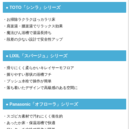
● TOTO「シンラ」シリーズ
・お掃除ラクラクほっカラリ床
・肩楽湯・腰楽湯でリラックス効果
・魔法びん浴槽で湯温長持ち
・段差の少ない設計で安全性アップ
● LIXIL「スパージュ」シリーズ
・滑りにくく柔らかいキレイサーモフロア
・握りやすい形状の浴槽フチ
・プッシュ水栓で操作が簡単
・落ち着いたデザインで高級感のある空間に
● Panasonic「オフローラ」シリーズ
・スゴピカ素材で汚れにくく衛生的
・あったか床・保温浴槽で快適