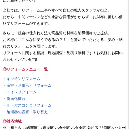
にご相談ください！
当社では、リフォーム工事をすべて自社の職人スタッフが担当。
だから、中間マージンなどの余計な費用がかからず、お財布に優しい価
格でリフォームができます。
さらに、独自の仕入れ方法で高品質な材料を納得価格でご提供。
お客様に「こんなに安くできるの？！」と驚いていただける、安心・納
得のリフォームをお届けします。
リフォームに関する相談・現地調査・見積り無料です！お気軽にお問い
合わせください!(^^)!
◎リフォームメニュー一覧
・
キッチンリフォーム
・
浴室（お風呂）リフォーム
・
トイレリフォーム
・
洗面化粧台
・
IH・ガスコンロリフォーム
・
給湯器の設置・取り替え
◎対応地域
北九州市内,八幡西区,八幡東区,小倉北区,小倉南区,若松区,門司区＆北九州