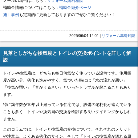
メールの場合はこちら：
リフォーム無料相談
補助金情報についてはこちら：
補助金紹介ページ
施工事例
も定期的に更新しておりますのでぜひご覧ください！
2025/06/04 14:01
|
リフォーム基礎知識
見落としがちな換気扇とトイレの交換ポイントを詳しく解
説
トイレや換気扇は、どちらも毎日何気なく使っている設備です。使用頻
度が高い分、劣化も進みやすく、気づいた時には「水の流れが悪い」
「換気が弱い」「音がうるさい」といったトラブルが起こることもあり
ます。
特に築年数が10年以上経っている住宅では、設備の老朽化が進んでいる
ことも多く、トイレや換気扇の交換を検討する良いタイミングかもしれ
ません。
このコラムでは、トイレと換気扇の交換について、それぞれのメリット
や注意点、よくある劣化のサイン、そして「トイレの換気扇が壊れる原