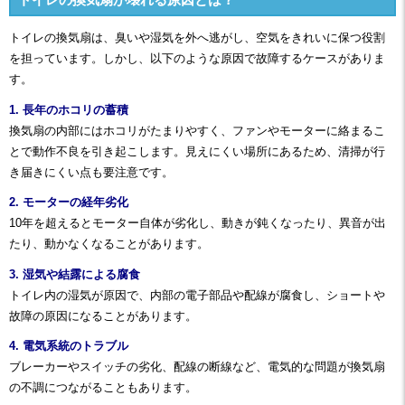
トイレの換気扇は、臭いや湿気を外へ逃がし、空気をきれいに保つ役割
を担っています。しかし、以下のような原因で故障するケースがありま
す。
1. 長年のホコリの蓄積
換気扇の内部にはホコリがたまりやすく、ファンやモーターに絡まるこ
とで動作不良を引き起こします。見えにくい場所にあるため、清掃が行
き届きにくい点も要注意です。
2. モーターの経年劣化
10年を超えるとモーター自体が劣化し、動きが鈍くなったり、異音が出
たり、動かなくなることがあります。
3. 湿気や結露による腐食
トイレ内の湿気が原因で、内部の電子部品や配線が腐食し、ショートや
故障の原因になることがあります。
4. 電気系統のトラブル
ブレーカーやスイッチの劣化、配線の断線など、電気的な問題が換気扇
の不調につながることもあります。